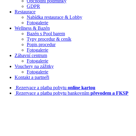
Obchodní podmínky
GDPR
Restaurace
Nabídka restaurace & Lobby
Fotogalerie
Wellness & Bazén
Bazén s Pool barem
Typy procedur & ceník
Popis procedur
Fotogalerie
Zábavní centrum
Fotogalerie
Vouchery na zážitky
Fotogalerie
Kontakt a partneři
Rezervace a platba pobytu
online kartou
Rezervace a platba pobytu bankovním
převodem a FKSP