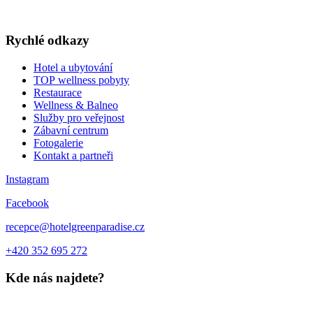
WELLNESS A RESTAURACE
DÁRKOVÉ POUKAZY
Rychlé odkazy
Hotel a ubytování
TOP wellness pobyty
Restaurace
Wellness & Balneo
Služby pro veřejnost
Zábavní centrum
Fotogalerie
Kontakt a partneři
Instagram
Facebook
recepce@hotelgreenparadise.cz
+420 352 695 272
Kde nás najdete?