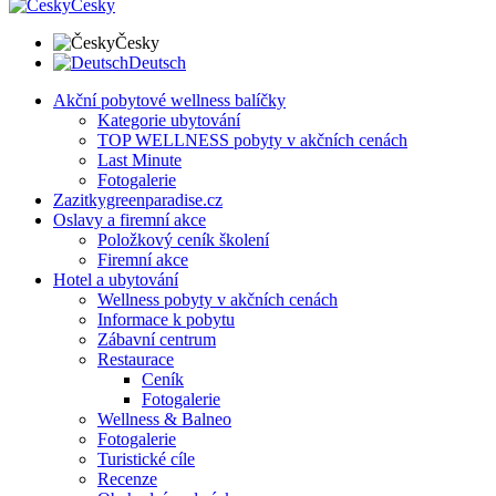
Česky
Česky
Deutsch
Akční pobytové wellness balíčky
Kategorie ubytování
TOP WELLNESS pobyty v akčních cenách
Last Minute
Fotogalerie
Zazitkygreenparadise.cz
Oslavy a firemní akce
Položkový ceník školení
Firemní akce
Hotel a ubytování
Wellness pobyty v akčních cenách
Informace k pobytu
Zábavní centrum
Restaurace
Ceník
Fotogalerie
Wellness & Balneo
Fotogalerie
Turistické cíle
Recenze