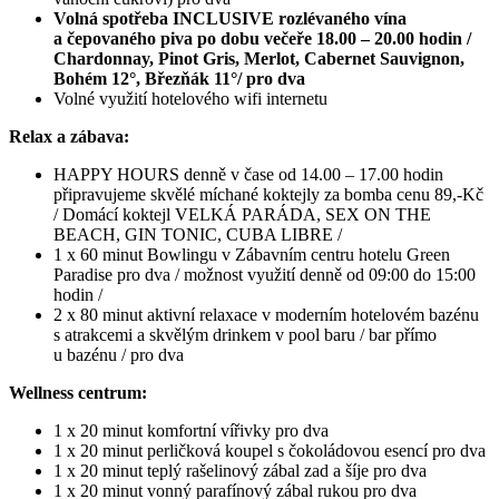
Volná spotřeba INCLUSIVE rozlévaného vína
a čepovaného piva po dobu večeře 18.00 – 20.00 hodin /
Chardonnay, Pinot Gris, Merlot, Cabernet Sauvignon,
Bohém 12°, Březňák 11°/ pro dva
Volné využití hotelového wifi internetu
Relax a zábava:
HAPPY HOURS denně v čase od 14.00 – 17.00 hodin
připravujeme skvělé míchané koktejly za bomba cenu 89,-Kč
/ Domácí koktejl VELKÁ PARÁDA, SEX ON THE
BEACH, GIN TONIC, CUBA LIBRE /
1 x 60 minut Bowlingu v Zábavním centru hotelu Green
Paradise pro dva / možnost využití denně od 09:00 do 15:00
hodin /
2 x 80 minut aktivní relaxace v moderním hotelovém bazénu
s atrakcemi a skvělým drinkem v pool baru / bar přímo
u bazénu / pro dva
Wellness centrum:
1 x 20 minut komfortní vířivky pro dva
1 x 20 minut perličková koupel s čokoládovou esencí pro dva
1 x 20 minut teplý rašelinový zábal zad a šíje pro dva
1 x 20 minut vonný parafínový zábal rukou pro dva