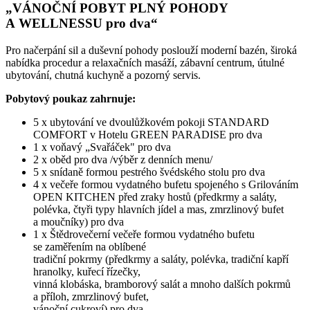
„VÁNOČNÍ POBYT PLNÝ POHODY
A WELLNESSU pro dva“
Pro načerpání sil a duševní pohody poslouží moderní bazén, široká
nabídka procedur a relaxačních masáží, zábavní centrum, útulné
ubytování, chutná kuchyně a pozorný servis.
Pobytový poukaz zahrnuje:
5 x ubytování ve dvoulůžkovém pokoji STANDARD
COMFORT v Hotelu GREEN PARADISE pro dva
1 x voňavý „Svařáček" pro dva
2 x oběd pro dva /výběr z denních menu/
5 x snídaně formou pestrého švédského stolu pro dva
4 x večeře formou vydatného bufetu spojeného s Grilováním
OPEN KITCHEN před zraky hostů (předkrmy a saláty,
polévka, čtyři typy hlavních jídel a mas, zmrzlinový bufet
a moučníky) pro dva
1 x Štědrovečerní večeře formou vydatného bufetu
se zaměřením na oblíbené
tradiční pokrmy (předkrmy a saláty, polévka, tradiční kapří
hranolky, kuřecí řízečky,
vinná klobáska, bramborový salát a mnoho dalších pokrmů
a příloh, zmrzlinový bufet,
vánoční cukroví) pro dva