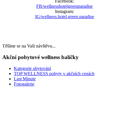
Facebook:
FB/wellnesshotelgreenparadise
Instagram:
IG/wellness.hotel.green.paradise
Těšíme se na Vaši návštěvu...
Akční pobytové wellness balíčky
Kategorie ubytování
TOP WELLNESS pobyty v akčních cenách
Last Minute
Fotogalerie
LAST MINUTE
TOP WELLNESS POBYTY
v akčních cenách
VÁNOCE A SILVESTR