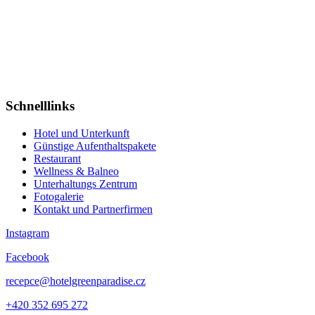
AUFENTHALTS-PAKETE
zu Aktionspreisen
Last Minute
WELLNESS & SCHWIMMBAD
Schnelllinks
Hotel und Unterkunft
Günstige Aufenthaltspakete
Restaurant
Wellness & Balneo
Unterhaltungs Zentrum
Fotogalerie
Kontakt und Partnerfirmen
Instagram
Facebook
recepce@hotelgreenparadise.cz
+420 352 695 272