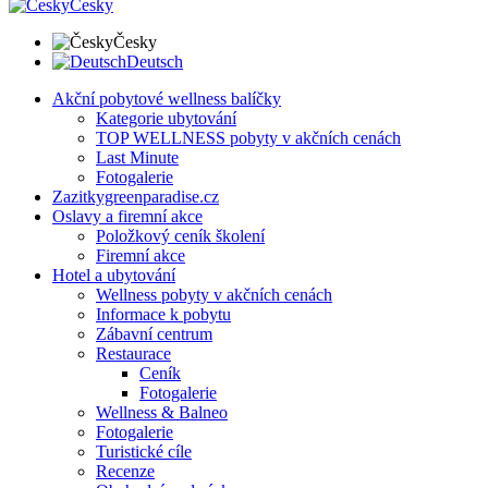
Česky
Česky
Deutsch
Akční pobytové wellness balíčky
Kategorie ubytování
TOP WELLNESS pobyty v akčních cenách
Last Minute
Fotogalerie
Zazitkygreenparadise.cz
Oslavy a firemní akce
Položkový ceník školení
Firemní akce
Hotel a ubytování
Wellness pobyty v akčních cenách
Informace k pobytu
Zábavní centrum
Restaurace
Ceník
Fotogalerie
Wellness & Balneo
Fotogalerie
Turistické cíle
Recenze