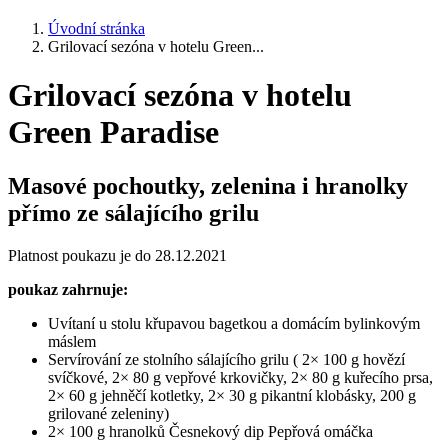
Úvodní stránka
Grilovací sezóna v hotelu Green...
Grilovací sezóna v hotelu
Green Paradise
Masové pochoutky, zelenina i hranolky
přímo ze sálajícího grilu
Platnost poukazu je do 28.12.2021
poukaz zahrnuje:
Uvítaní u stolu křupavou bagetkou a domácím bylinkovým
máslem
Servírování ze stolního sálajícího grilu ( 2× 100 g hovězí
svíčkové, 2× 80 g vepřové krkovičky, 2× 80 g kuřecího prsa,
2× 60 g jehněčí kotletky, 2× 30 g pikantní klobásky, 200 g
grilované zeleniny)
2× 100 g hranolků Česnekový dip Pepřová omáčka