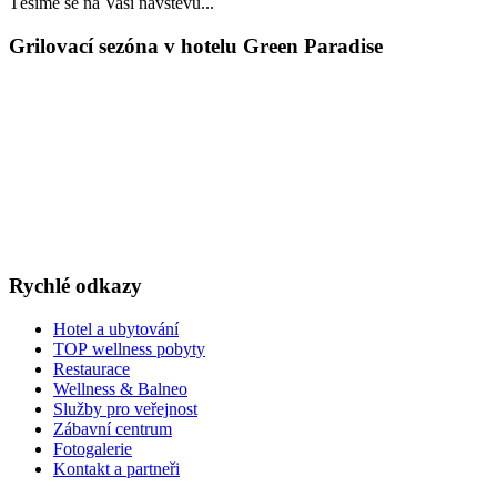
Těšíme se na Vaši návštěvu...
Grilovací sezóna v hotelu Green Paradise
LAST MINUTE
TOP WELLNESS POBYTY
v akčních cenách
VÁNOCE A SILVESTR
WELLNESS A RESTAURACE
DÁRKOVÉ POUKAZY
Rychlé odkazy
Hotel a ubytování
TOP wellness pobyty
Restaurace
Wellness & Balneo
Služby pro veřejnost
Zábavní centrum
Fotogalerie
Kontakt a partneři