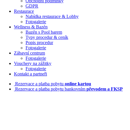
Obchodní podmínky
GDPR
Restaurace
Nabídka restaurace & Lobby
Fotogalerie
Wellness & Bazén
Bazén s Pool barem
Typy procedur & ceník
Popis procedur
Fotogalerie
Zábavní centrum
Fotogalerie
Vouchery na zážitky
Fotogalerie
Kontakt a partneři
Rezervace a platba pobytu
online kartou
Rezervace a platba pobytu bankovním
převodem a FKSP