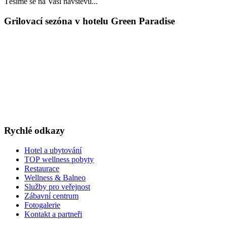
Těšíme se na Vaši návštěvu...
Grilovací sezóna v hotelu Green Paradise
LAST MINUTE
TOP WELLNESS POBYTY
v akčních cenách
VÁNOCE A SILVESTR
WELLNESS A RESTAURACE
DÁRKOVÉ POUKAZY
Rychlé odkazy
Hotel a ubytování
TOP wellness pobyty
Restaurace
Wellness & Balneo
Služby pro veřejnost
Zábavní centrum
Fotogalerie
Kontakt a partneři