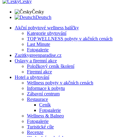
Česky
Česky
Deutsch
Akční pobytové wellness balíčky
Kategorie ubytování
TOP WELLNESS pobyty v akčních cenách
Last Minute
Fotogalerie
Zazitkygreenparadise.cz
Oslavy a firemní akce
Položkový ceník školení
Firemní akce
Hotel a ubytování
Wellness pobyty v akčních cenách
Informace k pobytu
Zábavní centrum
Restaurace
Ceník
Fotogalerie
Wellness & Balneo
Fotogalerie
Turistické cíle
Recenze