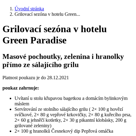
Úvodní stránka
Grilovací sezóna v hotelu Green...
Grilovací sezóna v hotelu
Green Paradise
Masové pochoutky, zelenina i hranolky
přímo ze sálajícího grilu
Platnost poukazu je do 28.12.2021
poukaz zahrnuje:
Uvítaní u stolu křupavou bagetkou a domácím bylinkovým
máslem
Servírování ze stolního sálajícího grilu ( 2× 100 g hovězí
svíčkové, 2× 80 g vepřové krkovičky, 2× 80 g kuřecího prsa,
2× 60 g jehněčí kotletky, 2× 30 g pikantní klobásky, 200 g
grilované zeleniny)
2× 100 g hranolků Česnekový dip Pepřová omáčka