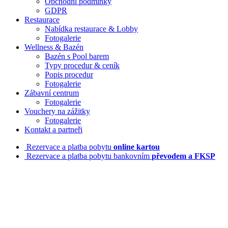
Obchodní podmínky
GDPR
Restaurace
Nabídka restaurace & Lobby
Fotogalerie
Wellness & Bazén
Bazén s Pool barem
Typy procedur & ceník
Popis procedur
Fotogalerie
Zábavní centrum
Fotogalerie
Vouchery na zážitky
Fotogalerie
Kontakt a partneři
Rezervace a platba pobytu
online kartou
Rezervace a platba pobytu bankovním
převodem a FKSP