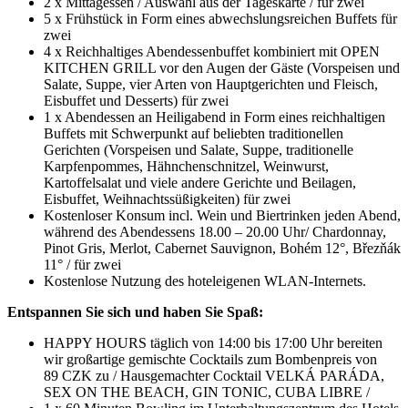
2 x Mittagessen / Auswahl aus der Tageskarte / für zwei
5 x Frühstück in Form eines abwechslungsreichen Buffets für
zwei
4 x Reichhaltiges Abendessenbuffet kombiniert mit OPEN
KITCHEN GRILL vor den Augen der Gäste (Vorspeisen und
Salate, Suppe, vier Arten von Hauptgerichten und Fleisch,
Eisbuffet und Desserts) für zwei
1 x Abendessen an Heiligabend in Form eines reichhaltigen
Buffets mit Schwerpunkt auf beliebten traditionellen
Gerichten (Vorspeisen und Salate, Suppe, traditionelle
Karpfenpommes, Hähnchenschnitzel, Weinwurst,
Kartoffelsalat und viele andere Gerichte und Beilagen,
Eisbuffet, Weihnachtssüßigkeiten) für zwei
Kostenloser Konsum incl. Wein und Biertrinken jeden Abend,
während des Abendessens 18.00 – 20.00 Uhr/ Chardonnay,
Pinot Gris, Merlot, Cabernet Sauvignon, Bohém 12°, Březňák
11° / für zwei
Kostenlose Nutzung des hoteleigenen WLAN-Internets.
Entspannen Sie sich und haben Sie Spaß:
HAPPY HOURS täglich von 14:00 bis 17:00 Uhr bereiten
wir großartige gemischte Cocktails zum Bombenpreis von
89 CZK zu / Hausgemachter Cocktail VELKÁ PARÁDA,
SEX ON THE BEACH, GIN TONIC, CUBA LIBRE /