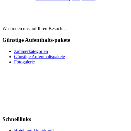
Wir freuen uns auf Ihren Besuch...
Günstige Aufenthalts-pakete
Zimmerkategorien
Günstige Aufenthaltspakete
Fotogalerie
Weihnachten und Silvester
AUFENTHALTS-PAKETE
zu Aktionspreisen
Last Minute
WELLNESS & SCHWIMMBAD
Schnelllinks
Hotel und Unterkunft