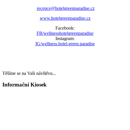
recepce@hotelgreenparadise.cz
www.hotelgreenparadise.cz
Facebook:
FB/wellnesshotelgreenparadise
Instagram:
IG/wellness.hotel.green.paradise
Těšíme se na Vaši návštěvu...
Informační Kiosek
LAST MINUTE
TOP WELLNESS POBYTY
v akčních cenách
VÁNOCE A SILVESTR