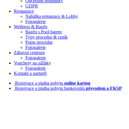
Obchodní podmínky
GDPR
Restaurace
Nabídka restaurace & Lobby
Fotogalerie
Wellness & Bazén
Bazén s Pool barem
Typy procedur & ceník
Popis procedur
Fotogalerie
Zábavní centrum
Fotogalerie
Vouchery na zážitky
Fotogalerie
Kontakt a partneři
Rezervace a platba pobytu
online kartou
Rezervace a platba pobytu bankovním
převodem a FKSP