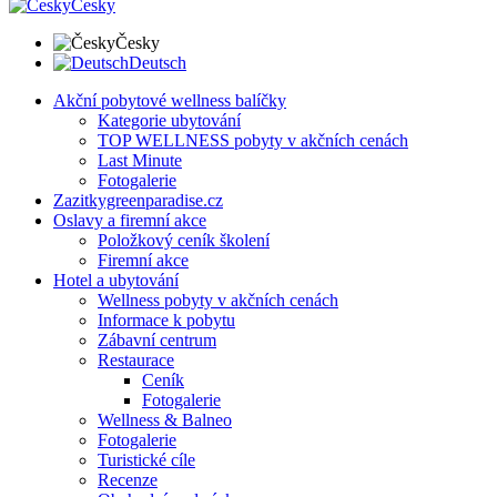
Česky
Česky
Deutsch
Akční pobytové wellness balíčky
Kategorie ubytování
TOP WELLNESS pobyty v akčních cenách
Last Minute
Fotogalerie
Zazitkygreenparadise.cz
Oslavy a firemní akce
Položkový ceník školení
Firemní akce
Hotel a ubytování
Wellness pobyty v akčních cenách
Informace k pobytu
Zábavní centrum
Restaurace
Ceník
Fotogalerie
Wellness & Balneo
Fotogalerie
Turistické cíle
Recenze