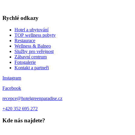
WELLNESS A RESTAURACE
DÁRKOVÉ POUKAZY
Rychlé odkazy
Hotel a ubytování
TOP wellness pobyty
Restaurace
Wellness & Balneo
Služby pro veřejnost
Zábavní centrum
Fotogalerie
Kontakt a partneři
Instagram
Facebook
recepce@hotelgreenparadise.cz
+420 352 695 272
Kde nás najdete?