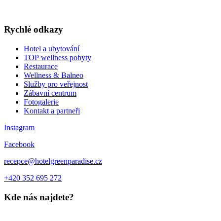
WELLNESS A RESTAURACE
DÁRKOVÉ POUKAZY
Rychlé odkazy
Hotel a ubytování
TOP wellness pobyty
Restaurace
Wellness & Balneo
Služby pro veřejnost
Zábavní centrum
Fotogalerie
Kontakt a partneři
Instagram
Facebook
recepce@hotelgreenparadise.cz
+420 352 695 272
Kde nás najdete?