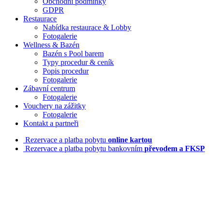
Obchodní podmínky
GDPR
Restaurace
Nabídka restaurace & Lobby
Fotogalerie
Wellness & Bazén
Bazén s Pool barem
Typy procedur & ceník
Popis procedur
Fotogalerie
Zábavní centrum
Fotogalerie
Vouchery na zážitky
Fotogalerie
Kontakt a partneři
Rezervace a platba pobytu
online kartou
Rezervace a platba pobytu bankovním
převodem a FKSP