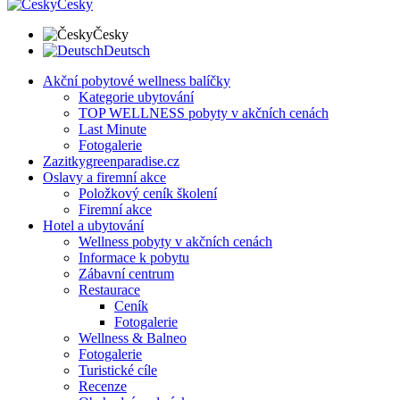
Česky
Česky
Deutsch
Akční pobytové wellness balíčky
Kategorie ubytování
TOP WELLNESS pobyty v akčních cenách
Last Minute
Fotogalerie
Zazitkygreenparadise.cz
Oslavy a firemní akce
Položkový ceník školení
Firemní akce
Hotel a ubytování
Wellness pobyty v akčních cenách
Informace k pobytu
Zábavní centrum
Restaurace
Ceník
Fotogalerie
Wellness & Balneo
Fotogalerie
Turistické cíle
Recenze