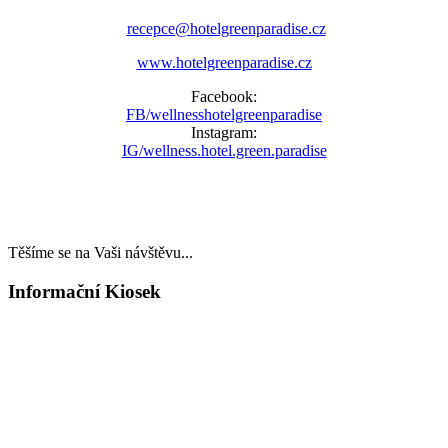
recepce@hotelgreenparadise.cz
www.hotelgreenparadise.cz
Facebook:
FB/wellnesshotelgreenparadise
Instagram:
IG/wellness.hotel.green.paradise
Těšíme se na Vaši návštěvu...
Informační Kiosek
LAST MINUTE
TOP WELLNESS POBYTY
v akčních cenách
VÁNOCE A SILVESTR