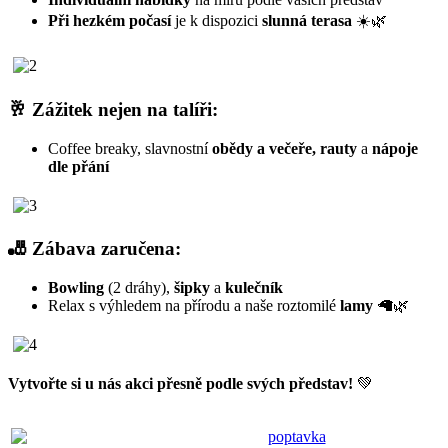
Při hezkém počasí
je k dispozici
slunná terasa
☀️🌿
🥂
Zážitek nejen na talíři:
Coffee breaky, slavnostní
obědy a večeře,
rauty
a
nápoje
dle přání
🎳
Zábava zaručena:
Bowling
(2 dráhy),
šipky
a
kulečník
Relax s výhledem na přírodu a naše roztomilé
lamy
🦙🌿
Vytvořte si u nás akci přesně podle svých představ!
💚