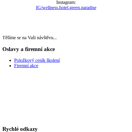
Instagram:
IG/wellness.hotel.green.paradise
Těšíme se na Vaši návštěvu...
Oslavy a firemní akce
Položkový ceník školení
Firemní akce
LAST MINUTE
TOP WELLNESS POBYTY
v akčních cenách
VÁNOCE A SILVESTR
WELLNESS A RESTAURACE
DÁRKOVÉ POUKAZY
Rychlé odkazy