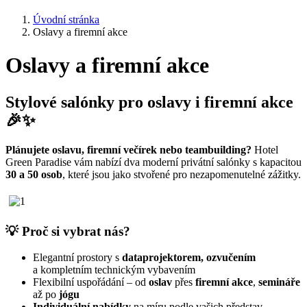
Úvodní stránka
Oslavy a firemní akce
Oslavy a firemní akce
Stylové salónky pro oslavy i firemní akce
🎉✨
Plánujete oslavu, firemní večírek nebo teambuilding?
Hotel
Green Paradise vám nabízí dva moderní privátní salónky s kapacitou
30 a 50 osob
, které jsou jako stvořené pro nezapomenutelné zážitky.
💡
Proč si vybrat nás?
Elegantní prostory s
dataprojektorem, ozvučením
a kompletním technickým vybavením
Flexibilní uspořádání – od
oslav
přes
firemní akce
,
semináře
až po
jógu
Individuální nabídky
na míru podle vašich představ