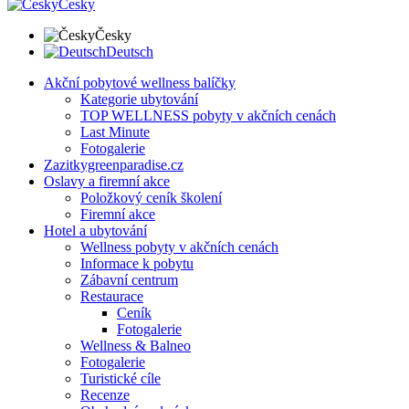
Česky
Česky
Deutsch
Akční pobytové wellness balíčky
Kategorie ubytování
TOP WELLNESS pobyty v akčních cenách
Last Minute
Fotogalerie
Zazitkygreenparadise.cz
Oslavy a firemní akce
Položkový ceník školení
Firemní akce
Hotel a ubytování
Wellness pobyty v akčních cenách
Informace k pobytu
Zábavní centrum
Restaurace
Ceník
Fotogalerie
Wellness & Balneo
Fotogalerie
Turistické cíle
Recenze