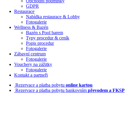
Obchodní podmínky
GDPR
Restaurace
Nabídka restaurace & Lobby
Fotogalerie
Wellness & Bazén
Bazén s Pool barem
Typy procedur & ceník
Popis procedur
Fotogalerie
Zábavní centrum
Fotogalerie
Vouchery na zážitky
Fotogalerie
Kontakt a partneři
Rezervace a platba pobytu
online kartou
Rezervace a platba pobytu bankovním
převodem a FKSP