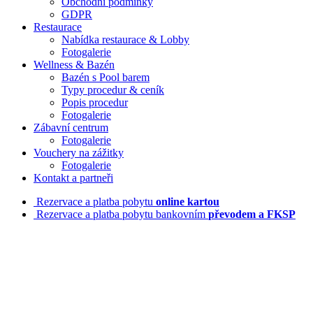
Obchodní podmínky
GDPR
Restaurace
Nabídka restaurace & Lobby
Fotogalerie
Wellness & Bazén
Bazén s Pool barem
Typy procedur & ceník
Popis procedur
Fotogalerie
Zábavní centrum
Fotogalerie
Vouchery na zážitky
Fotogalerie
Kontakt a partneři
Rezervace a platba pobytu
online kartou
Rezervace a platba pobytu bankovním
převodem a FKSP