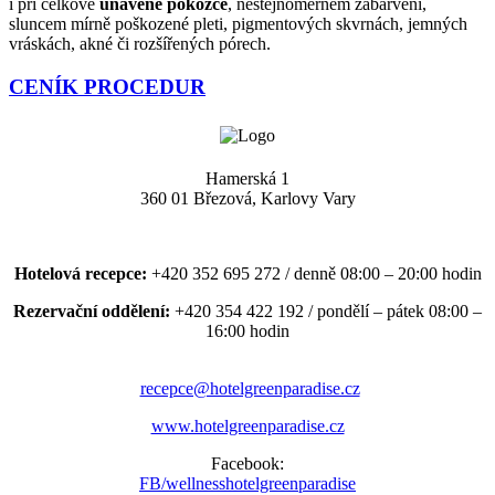
i při celkově
unavené pokožce
, nestejnoměrném zabarvení,
sluncem mírně poškozené pleti, pigmentových skvrnách, jemných
vráskách, akné či rozšířených pórech.
CENÍK PROCEDUR
Hamerská 1
360 01 Březová, Karlovy Vary
Hotelová recepce:
+420 352 695 272 / denně 08:00 – 20:00 hodin
Rezervační oddělení:
+420 354 422 192 / pondělí – pátek 08:00 –
16:00 hodin
recepce@hotelgreenparadise.cz
www.hotelgreenparadise.cz
Facebook:
FB/wellnesshotelgreenparadise