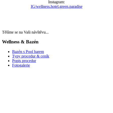
Instagram:
IG/wellness.hotel.green.paradise
Těšíme se na Vaši návštěvu...
Wellness & Bazén
Bazén s Pool barem
Typy procedur & ceník
Popis procedur
Fotogalerie
LAST MINUTE
TOP WELLNESS POBYTY
v akčních cenách
VÁNOCE A SILVESTR
WELLNESS A RESTAURACE
DÁRKOVÉ POUKAZY