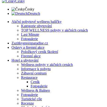
Česky
Česky
Deutsch
Akční pobytové wellness balíčky
Kategorie ubytování
TOP WELLNESS pobyty v akčních cenách
Last Minute
Fotogalerie
Zazitkygreenparadise.cz
Oslavy a firemní akce
Položkový ceník školení
Firemní akce
Hotel a ubytování
Wellness pobyty v akčních cenách
Informace k pobytu
Zábavní centrum
Restaurace
Ceník
Fotogalerie
Wellness & Balneo
Fotogalerie
Turistické cíle
Recenze