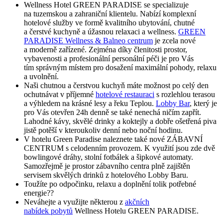
Wellness Hotel GREEN PARADISE se specializuje
na tuzemskou a zahraniční klientelu. Nabízí komplexní
hotelové služby ve formě kvalitního ubytování, chutné
a čerstvé kuchyně a úžasnou relaxaci a wellness.
GREEN
PARADISE Wellness & Balneo centrum
je zcela nové
a moderně zařízené. Zejména díky členitosti prostor,
vybavenosti a profesionální personální péči je pro Vás
tím správným místem pro dosažení maximální pohody, relaxu
a uvolnění.
Naši chutnou a čerstvou kuchyň máte možnost po celý den
ochutnávat v příjemné
hotelové restauraci
s rozlehlou terasou
a výhledem na krásné lesy a řeku Teplou.
Lobby Bar
, který je
pro Vás otevřen 24h denně se také nenechá ničím zapřít.
Lahodné kávy, skvělé drinky a koktejly a dobře ošetřená piva
jistě potěší v kteroukoliv denní nebo noční hodinu.
V hotelu Green Paradise naleznete také nové ZÁBAVNÍ
CENTRUM s celodenním provozem. K využití jsou zde dvě
bowlingové dráhy, stolní fotbálek a šipkové automaty.
Samozřejmě je prostor zábavního centra plně zajištěn
servisem skvělých drinků z hotelového Lobby Baru.
Toužíte po odpočinku, relaxu a doplnění tolik potřebné
energie??
Neváhejte a využijte některou z
akčních
nabídek pobytů
Wellness Hotelu GREEN PARADISE.