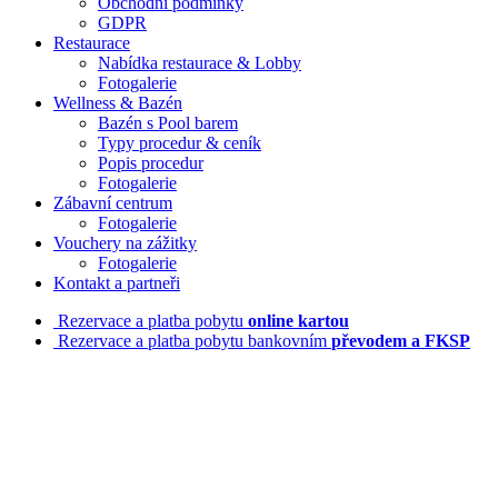
Obchodní podmínky
GDPR
Restaurace
Nabídka restaurace & Lobby
Fotogalerie
Wellness & Bazén
Bazén s Pool barem
Typy procedur & ceník
Popis procedur
Fotogalerie
Zábavní centrum
Fotogalerie
Vouchery na zážitky
Fotogalerie
Kontakt a partneři
Rezervace a platba pobytu
online kartou
Rezervace a platba pobytu bankovním
převodem a FKSP