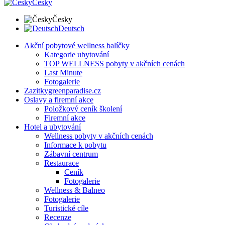
Česky
Česky
Deutsch
Akční pobytové wellness balíčky
Kategorie ubytování
TOP WELLNESS pobyty v akčních cenách
Last Minute
Fotogalerie
Zazitkygreenparadise.cz
Oslavy a firemní akce
Položkový ceník školení
Firemní akce
Hotel a ubytování
Wellness pobyty v akčních cenách
Informace k pobytu
Zábavní centrum
Restaurace
Ceník
Fotogalerie
Wellness & Balneo
Fotogalerie
Turistické cíle
Recenze