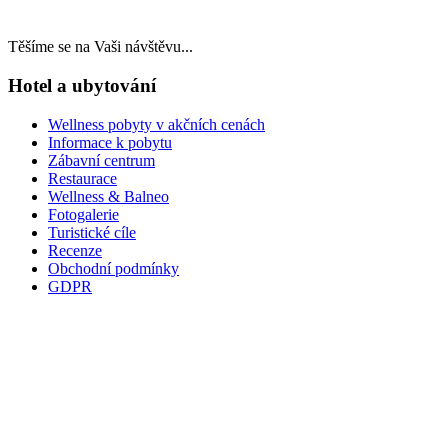
Těšíme se na Vaši návštěvu...
Hotel a ubytování
Wellness pobyty v akčních cenách
Informace k pobytu
Zábavní centrum
Restaurace
Wellness & Balneo
Fotogalerie
Turistické cíle
Recenze
Obchodní podmínky
GDPR
LAST MINUTE
TOP WELLNESS POBYTY
v akčních cenách
VÁNOCE A SILVESTR
WELLNESS A RESTAURACE