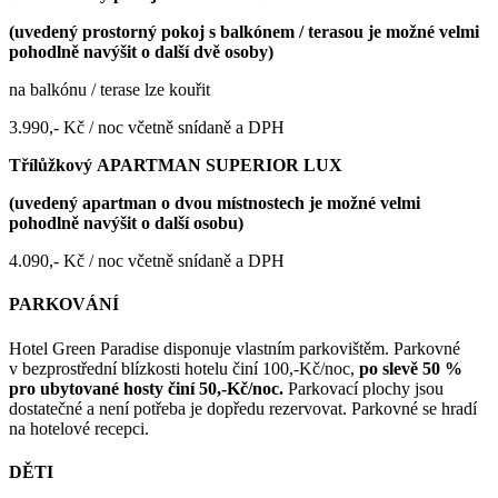
(uvedený prostorný pokoj s balkónem / terasou je možné velmi
pohodlně navýšit o další dvě osoby)
na balkónu / terase lze kouřit
3.990,- Kč / noc včetně snídaně a DPH
Třílůžkový APARTMAN SUPERIOR LUX
(uvedený apartman o dvou místnostech je možné velmi
pohodlně navýšit o další osobu)
4.090,- Kč / noc včetně snídaně a DPH
PARKOVÁNÍ
Hotel Green Paradise disponuje vlastním parkovištěm. Parkovné
v bezprostřední blízkosti hotelu činí 100,-Kč/noc,
po slevě 50 %
pro ubytované hosty činí 50,-Kč/noc.
Parkovací plochy jsou
dostatečné a není potřeba je dopředu rezervovat. Parkovné se hradí
na hotelové recepci.
DĚTI