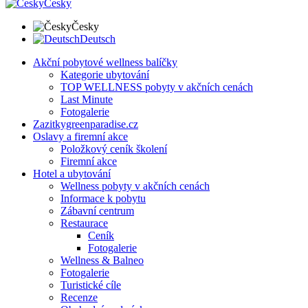
Česky
Česky
Deutsch
Akční pobytové wellness balíčky
Kategorie ubytování
TOP WELLNESS pobyty v akčních cenách
Last Minute
Fotogalerie
Zazitkygreenparadise.cz
Oslavy a firemní akce
Položkový ceník školení
Firemní akce
Hotel a ubytování
Wellness pobyty v akčních cenách
Informace k pobytu
Zábavní centrum
Restaurace
Ceník
Fotogalerie
Wellness & Balneo
Fotogalerie
Turistické cíle
Recenze