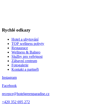
v akčních cenách
VÁNOCE A SILVESTR
WELLNESS A RESTAURACE
DÁRKOVÉ POUKAZY
Rychlé odkazy
Hotel a ubytování
TOP wellness pobyty
Restaurace
Wellness & Balneo
Služby pro veřejnost
Zábavní centrum
Fotogalerie
Kontakt a partneři
Instagram
Facebook
recepce@hotelgreenparadise.cz
+420 352 695 272