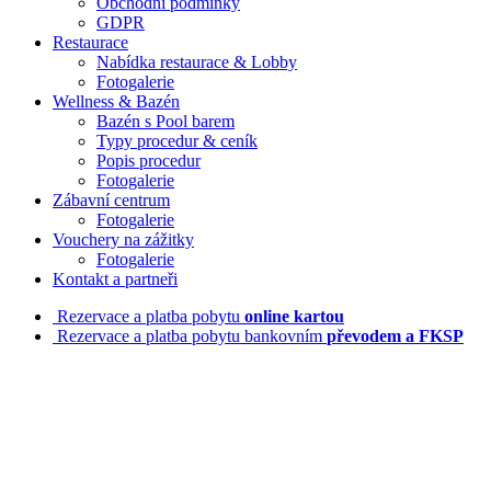
Obchodní podmínky
GDPR
Restaurace
Nabídka restaurace & Lobby
Fotogalerie
Wellness & Bazén
Bazén s Pool barem
Typy procedur & ceník
Popis procedur
Fotogalerie
Zábavní centrum
Fotogalerie
Vouchery na zážitky
Fotogalerie
Kontakt a partneři
Rezervace a platba pobytu
online kartou
Rezervace a platba pobytu bankovním
převodem a FKSP