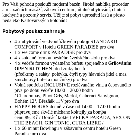
Pro Vaši pohodu poslouží moderní bazén, široká nabídka procedur
a relaxačních masáží, zábavní centrum, útulné ubytování, chutná
kuchyně a pozorný servis. Užijte si pobyt uprostřed lesů a přesto
nedaleko Karlovarských kolonád!
Pobytový poukaz zahrnuje
4 x ubytování ve dvoulůžkovém pokoji STANDARD
COMFORT v Hotelu GREEN PARADISE pro dva
1 x welcome drink PARADISE pro dva
4 x snídaně formou pestrého švédského stolu pro dva
4 x večeře formou vydatného bufetu spojeného s
Grilováním
OPEN KITCHEN
před zraky hostů
(předkrmy a saláty, polévka, čtyři typy hlavních jídel a mas,
zmrzlinový bufet a moučníky) pro dva
Volná spotřeba INCLUSIVE rozlévaného vína a čepovaného
piva po dobu večeře 18.00 – 20.00 hodin
/ Chardonnay, Pinot Gris, Merlot, Cabernet Sauvignon,
Bohém 12°, Březňák 11°/ pro dva
HAPPY HOURS denně v čase od 14.00 – 17.00 hodin
připravujeme skvělé míchané koktejly za bomba
cenu 89,-Kč / Domácí koktejl VELKÁ PARÁDA, SEX ON
THE BEACH, GIN TONIC, CUBA LIBRE /
1 x 60 minut Bowlingu v zábavním centru hotelu Green
Paradise pro dva