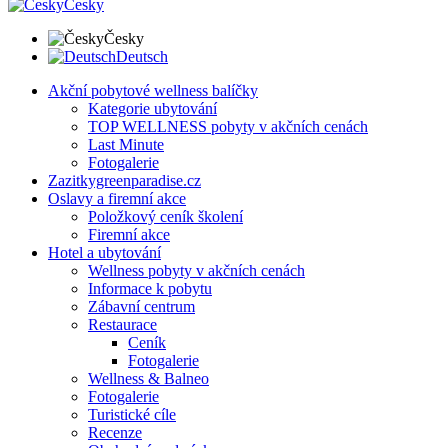
Česky
Česky
Deutsch
Akční pobytové wellness balíčky
Kategorie ubytování
TOP WELLNESS pobyty v akčních cenách
Last Minute
Fotogalerie
Zazitkygreenparadise.cz
Oslavy a firemní akce
Položkový ceník školení
Firemní akce
Hotel a ubytování
Wellness pobyty v akčních cenách
Informace k pobytu
Zábavní centrum
Restaurace
Ceník
Fotogalerie
Wellness & Balneo
Fotogalerie
Turistické cíle
Recenze