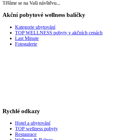
Těšíme se na Vaši návštěvu...
Akční pobytové wellness balíčky
Kategorie ubytování
TOP WELLNESS pobyty v akčních cenách
Last Minute
Fotogalerie
LAST MINUTE
TOP WELLNESS POBYTY
v akčních cenách
VÁNOCE A SILVESTR
WELLNESS A RESTAURACE
DÁRKOVÉ POUKAZY
Rychlé odkazy
Hotel a ubytování
TOP wellness pobyty
Restaurace
Wellness & Balneo