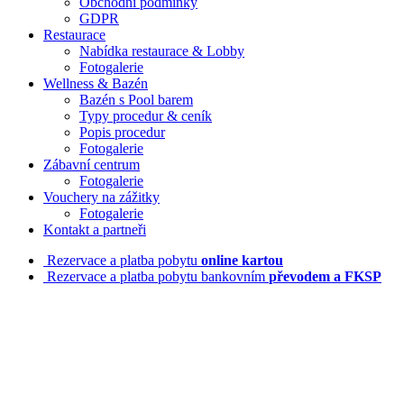
Obchodní podmínky
GDPR
Restaurace
Nabídka restaurace & Lobby
Fotogalerie
Wellness & Bazén
Bazén s Pool barem
Typy procedur & ceník
Popis procedur
Fotogalerie
Zábavní centrum
Fotogalerie
Vouchery na zážitky
Fotogalerie
Kontakt a partneři
Rezervace a platba pobytu
online kartou
Rezervace a platba pobytu bankovním
převodem a FKSP