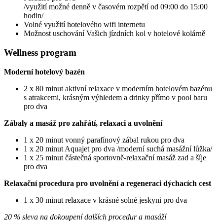
/využití možné denně v časovém rozpětí od 09:00 do 15:00
hodin/
Volné využití hotelového wifi internetu
Možnost uschování Vašich jízdních kol v hotelové kolárně
Wellness program
Moderní hotelový bazén
2 x 80 minut aktivní relaxace v moderním hotelovém bazénu
s atrakcemi, krásným výhledem a drinky přímo v pool baru
pro dva
Zábaly a masáž pro zahřátí, relaxaci a uvolnění
1 x 20 minut vonný parafínový zábal rukou pro dva
1 x 20 minut Aquajet pro dva /moderní suchá masážní lůžka/
1 x 25 minut částečná sportovně-relaxační masáž zad a šíje
pro dva
Relaxační procedura pro uvolnění a regeneraci dýchacích cest
1 x 30 minut relaxace v krásné solné jeskyni pro dva
20 % sleva na dokoupení dalších procedur a masáží