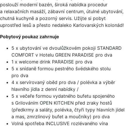
poslouží moderní bazén, široká nabídka procedur
a relaxačních masáží, zábavní centrum, útulné ubytování,
chutná kuchyně a pozorný servis. Užijte si pobyt
uprostřed lesů a přesto nedaleko Karlovarských kolonád!
Pobytový poukaz zahrnuje
5 x ubytování ve dvoulůžkovém pokoji STANDARD
COMFORT v Hotelu GREEN PARADISE pro dva
1 x welcome drink PARADISE pro dva
5 x snídaně formou pestrého švédského stolu
pro dva
4 x servírovaný oběd pro dva / polévka a výběr
hlavního jídla z denní nabídky /
5 x večeře formou vydatného bufetu spojeného
s Grilováním OPEN KITCHEN před zraky hostů
(předkrmy a saláty, polévka, čtyři typy hlavních jídel
a mas, zmrzlinový bufet a moučníky) pro dva
Volná spotřeba INCLUSIVE rozlévaného vína