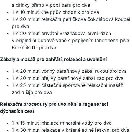
a drinky přímo v pool baru pro dva
1 x 10 minut Kneippův chodník pro dva
1 x 20 minut relaxační perličková čokoládová koupel
pro dva
1 x 20 minut privátní Březňákova pivní lázeň
v originální dubové vaně s popíjením lahodného piva
Březňák 11° pro dva
Zábaly a masáž pro zahřátí, relaxaci a uvolnění
1 x 20 minut vonný parafínový zábal rukou pro dva
1 x 20 minut hřejivý parafínový zábal zad pro dva
1 x 25 minut částečná sportovně relaxační masáž
zad a šíje pro dva
Relaxační procedury pro uvolnění a regeneraci
dýchacích cest
1 x 15 minut inhalace minerální vody pro dva
1 x 30 minut relaxace v krásné solné jeskyni pro dva