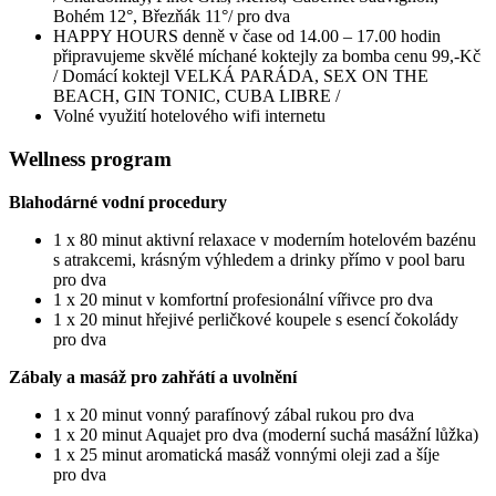
Bohém 12°, Březňák 11°/ pro dva
HAPPY HOURS denně v čase od 14.00 – 17.00 hodin
připravujeme skvělé míchané koktejly za bomba cenu 99,-Kč
/ Domácí koktejl VELKÁ PARÁDA, SEX ON THE
BEACH, GIN TONIC, CUBA LIBRE /
Volné využití hotelového wifi internetu
Wellness program
Blahodárné vodní procedury
1 x 80 minut aktivní relaxace v moderním hotelovém bazénu
s atrakcemi, krásným výhledem a drinky přímo v pool baru
pro dva
1 x 20 minut v komfortní profesionální vířivce pro dva
1 x 20 minut hřejivé perličkové koupele s esencí čokolády
pro dva
Zábaly a masáž pro zahřátí a uvolnění
1 x 20 minut vonný parafínový zábal rukou pro dva
1 x 20 minut Aquajet pro dva (moderní suchá masážní lůžka)
1 x 25 minut aromatická masáž vonnými oleji zad a šíje
pro dva