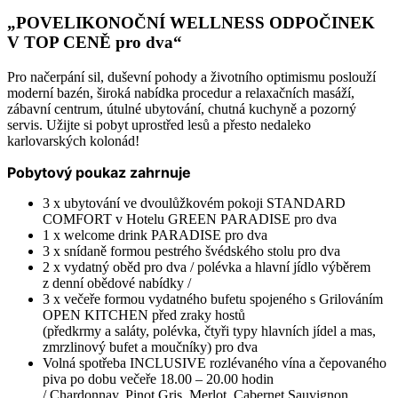
„POVELIKONOČNÍ WELLNESS ODPOČINEK
V TOP CENĚ pro dva
“
Pro načerpání sil, duševní pohody a životního optimismu poslouží
moderní bazén, široká nabídka procedur a relaxačních masáží,
zábavní centrum, útulné ubytování, chutná kuchyně a pozorný
servis. Užijte si pobyt uprostřed lesů a přesto nedaleko
karlovarských kolonád!
Pobytový poukaz zahrnuje
3 x ubytování ve dvoulůžkovém pokoji STANDARD
COMFORT v Hotelu GREEN PARADISE pro dva
1 x welcome drink PARADISE pro dva
3 x snídaně formou pestrého švédského stolu pro dva
2 x vydatný oběd pro dva / polévka a hlavní jídlo výběrem
z denní obědové nabídky /
3 x večeře formou vydatného bufetu spojeného s Grilováním
OPEN KITCHEN před zraky hostů
(předkrmy a saláty, polévka, čtyři typy hlavních jídel a mas,
zmrzlinový bufet a moučníky) pro dva
Volná spotřeba INCLUSIVE rozlévaného vína a čepovaného
piva po dobu večeře 18.00 – 20.00 hodin
/ Chardonnay, Pinot Gris, Merlot, Cabernet Sauvignon,