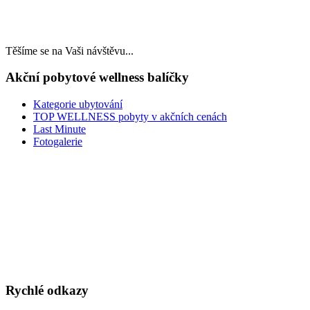
Těšíme se na Vaši návštěvu...
Akční pobytové wellness balíčky
Kategorie ubytování
TOP WELLNESS pobyty v akčních cenách
Last Minute
Fotogalerie
LAST MINUTE
TOP WELLNESS POBYTY
v akčních cenách
VÁNOCE A SILVESTR
WELLNESS A RESTAURACE
DÁRKOVÉ POUKAZY
Rychlé odkazy