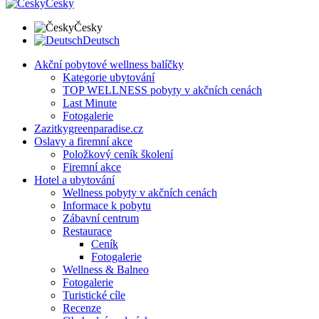
Česky
Česky
Deutsch
Akční pobytové wellness balíčky
Kategorie ubytování
TOP WELLNESS pobyty v akčních cenách
Last Minute
Fotogalerie
Zazitkygreenparadise.cz
Oslavy a firemní akce
Položkový ceník školení
Firemní akce
Hotel a ubytování
Wellness pobyty v akčních cenách
Informace k pobytu
Zábavní centrum
Restaurace
Ceník
Fotogalerie
Wellness & Balneo
Fotogalerie
Turistické cíle
Recenze