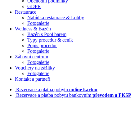
Obchodní podmínky
GDPR
Restaurace
Nabídka restaurace & Lobby
Fotogalerie
Wellness & Bazén
Bazén s Pool barem
Typy procedur & ceník
Popis procedur
Fotogalerie
Zábavní centrum
Fotogalerie
Vouchery na zážitky
Fotogalerie
Kontakt a partneři
Rezervace a platba pobytu
online kartou
Rezervace a platba pobytu bankovním
převodem a FKSP