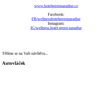
www.hotelgreenparadise.cz
Facebook:
FB/wellnesshotelgreenparadise
Instagram:
IG/wellness.hotel.green.paradise
Těšíme se na Vaši návštěvu...
Autovláček
LAST MINUTE
TOP WELLNESS POBYTY
v akčních cenách
VÁNOCE A SILVESTR
WELLNESS A RESTAURACE
DÁRKOVÉ POUKAZY