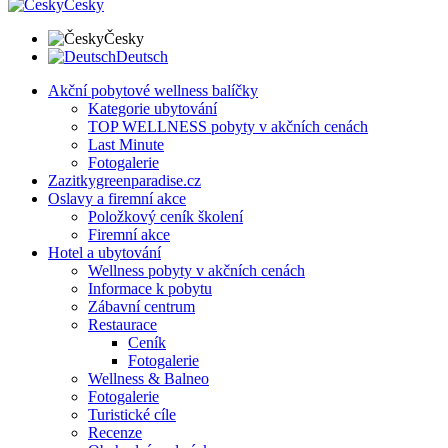
Česky
Česky
Deutsch
Akční pobytové wellness balíčky
Kategorie ubytování
TOP WELLNESS pobyty v akčních cenách
Last Minute
Fotogalerie
Zazitkygreenparadise.cz
Oslavy a firemní akce
Položkový ceník školení
Firemní akce
Hotel a ubytování
Wellness pobyty v akčních cenách
Informace k pobytu
Zábavní centrum
Restaurace
Ceník
Fotogalerie
Wellness & Balneo
Fotogalerie
Turistické cíle
Recenze