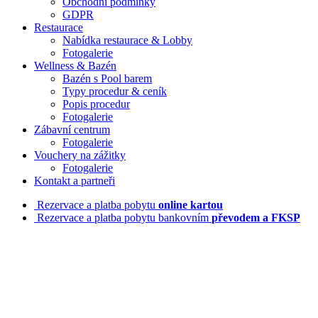
Obchodní podmínky
GDPR
Restaurace
Nabídka restaurace & Lobby
Fotogalerie
Wellness & Bazén
Bazén s Pool barem
Typy procedur & ceník
Popis procedur
Fotogalerie
Zábavní centrum
Fotogalerie
Vouchery na zážitky
Fotogalerie
Kontakt a partneři
Rezervace a platba pobytu
online kartou
Rezervace a platba pobytu bankovním
převodem a FKSP