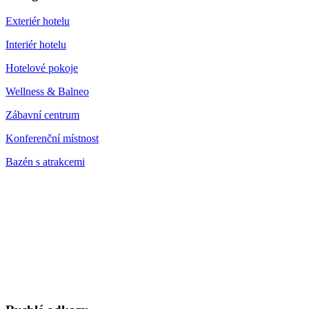
Exteriér hotelu
Interiér hotelu
Hotelové pokoje
Wellness & Balneo
Zábavní centrum
Konferenční místnost
Bazén s atrakcemi
LAST MINUTE
TOP WELLNESS POBYTY
v akčních cenách
VÁNOCE A SILVESTR
WELLNESS A RESTAURACE
DÁRKOVÉ POUKAZY