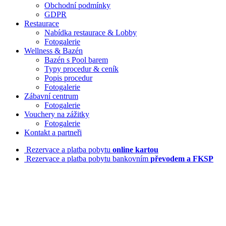
Obchodní podmínky
GDPR
Restaurace
Nabídka restaurace & Lobby
Fotogalerie
Wellness & Bazén
Bazén s Pool barem
Typy procedur & ceník
Popis procedur
Fotogalerie
Zábavní centrum
Fotogalerie
Vouchery na zážitky
Fotogalerie
Kontakt a partneři
Rezervace a platba pobytu
online kartou
Rezervace a platba pobytu bankovním
převodem a FKSP