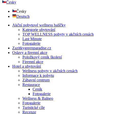
Česky
Česky
Deutsch
Akční pobytové wellness balíčky
Kategorie ubytování
TOP WELLNESS pobyty v akčních cenách
Last Minute
Fotogalerie
Zazitkygreenparadise.cz
Oslavy a firemní akce
Položkový ceník školení
Firemní akce
Hotel a ubytování
Wellness pobyty v akčních cenách
Informace k pobytu
Zábavní centrum
Restaurace
Ceník
Fotogalerie
Wellness & Balneo
Fotogalerie
Turistické cíle
Recenze