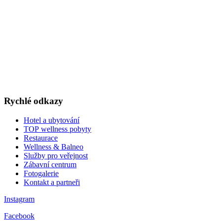
LAST MINUTE
TOP WELLNESS POBYTY
v akčních cenách
VÁNOCE A SILVESTR
WELLNESS A RESTAURACE
DÁRKOVÉ POUKAZY
Rychlé odkazy
Hotel a ubytování
TOP wellness pobyty
Restaurace
Wellness & Balneo
Služby pro veřejnost
Zábavní centrum
Fotogalerie
Kontakt a partneři
Instagram
Facebook