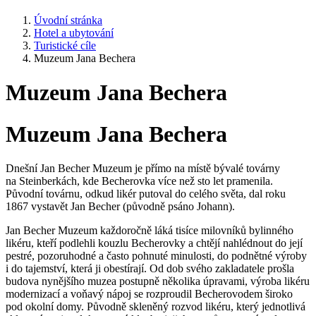
Úvodní stránka
Hotel a ubytování
Turistické cíle
Muzeum Jana Bechera
Muzeum Jana Bechera
Muzeum Jana Bechera
Dnešní Jan Becher Muzeum je přímo na místě bývalé továrny
na Steinberkách, kde Becherovka více než sto let pramenila.
Původní továrnu, odkud likér putoval do celého světa, dal roku
1867 vystavět Jan Becher (původně psáno Johann).
Jan Becher Muzeum každoročně láká tisíce milovníků bylinného
likéru, kteří podlehli kouzlu Becherovky a chtějí nahlédnout do její
pestré, pozoruhodné a často pohnuté minulosti, do podnětné výroby
i do tajemství, která ji obestírají. Od dob svého zakladatele prošla
budova nynějšího muzea postupně několika úpravami, výroba likéru
modernizací a voňavý nápoj se rozproudil Becherovodem široko
pod okolní domy. Původně skleněný rozvod likéru, který jednotlivá