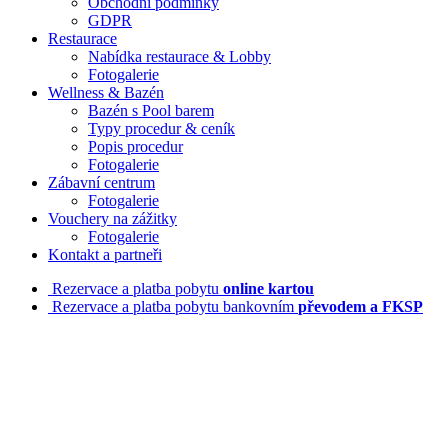
Obchodní podmínky
GDPR
Restaurace
Nabídka restaurace & Lobby
Fotogalerie
Wellness & Bazén
Bazén s Pool barem
Typy procedur & ceník
Popis procedur
Fotogalerie
Zábavní centrum
Fotogalerie
Vouchery na zážitky
Fotogalerie
Kontakt a partneři
Rezervace a platba pobytu
online kartou
Rezervace a platba pobytu bankovním
převodem a FKSP