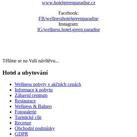
www.hotelgreenparadise.cz
Facebook:
FB/wellnesshotelgreenparadise
Instagram:
IG/wellness.hotel.green.paradise
Těšíme se na Vaši návštěvu...
Hotel a ubytování
Wellness pobyty v akčních cenách
Informace k pobytu
Zábavní centrum
Restaurace
Wellness & Balneo
Fotogalerie
Turistické cíle
Recenze
Obchodní podmínky
GDPR