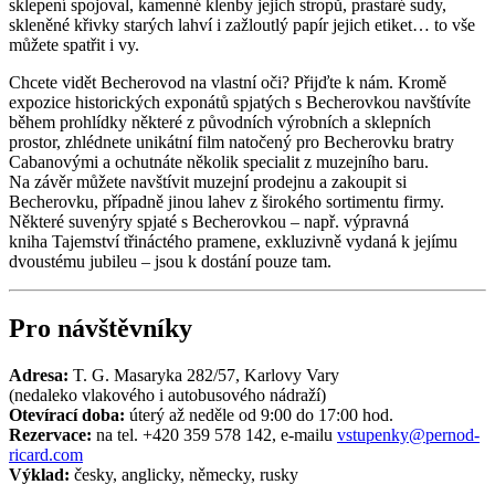
sklepení spojoval, kamenné klenby jejich stropů, prastaré sudy,
skleněné křivky starých lahví i zažloutlý papír jejich etiket… to vše
můžete spatřit i vy.
Chcete vidět Becherovod na vlastní oči? Přijďte k nám. Kromě
expozice historických exponátů spjatých s Becherovkou navštívíte
během prohlídky některé z původních výrobních a sklepních
prostor, zhlédnete unikátní film natočený pro Becherovku bratry
Cabanovými a ochutnáte několik specialit z muzejního baru.
Na závěr můžete navštívit muzejní prodejnu a zakoupit si
Becherovku, případně jinou lahev z širokého sortimentu firmy.
Některé suvenýry spjaté s Becherovkou – např. výpravná
kniha Tajemství třináctého pramene, exkluzivně vydaná k jejímu
dvoustému jubileu – jsou k dostání pouze tam.
Pro návštěvníky
Adresa:
T. G. Masaryka 282/57, Karlovy Vary
(nedaleko vlakového i autobusového nádraží)
Otevírací doba:
úterý až neděle od 9:00 do 17:00 hod.
Rezervace:
na tel. +420 359 578 142, e-mailu
vstupenky@pernod-
ricard.com
Výklad:
česky, anglicky, německy, rusky