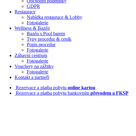
Obchodní podmínky
GDPR
Restaurace
Nabídka restaurace & Lobby
Fotogalerie
Wellness & Bazén
Bazén s Pool barem
Typy procedur & ceník
Popis procedur
Fotogalerie
Zábavní centrum
Fotogalerie
Vouchery na zážitky
Fotogalerie
Kontakt a partneři
Rezervace a platba pobytu
online kartou
Rezervace a platba pobytu bankovním
převodem a FKSP