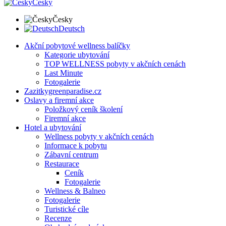
Česky
Česky
Deutsch
Akční pobytové wellness balíčky
Kategorie ubytování
TOP WELLNESS pobyty v akčních cenách
Last Minute
Fotogalerie
Zazitkygreenparadise.cz
Oslavy a firemní akce
Položkový ceník školení
Firemní akce
Hotel a ubytování
Wellness pobyty v akčních cenách
Informace k pobytu
Zábavní centrum
Restaurace
Ceník
Fotogalerie
Wellness & Balneo
Fotogalerie
Turistické cíle
Recenze