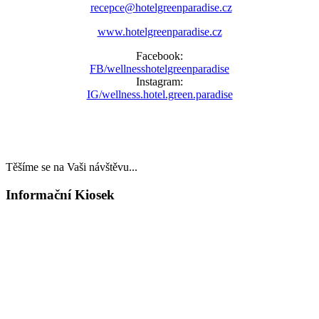
recepce@hotelgreenparadise.cz
www.hotelgreenparadise.cz
Facebook:
FB/wellnesshotelgreenparadise
Instagram:
IG/wellness.hotel.green.paradise
Těšíme se na Vaši návštěvu...
Informační Kiosek
LAST MINUTE
TOP WELLNESS POBYTY
v akčních cenách
VÁNOCE A SILVESTR
WELLNESS A RESTAURACE