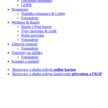
Obchodní podmínky
GDPR
Restaurace
Nabídka restaurace & Lobby
Fotogalerie
Wellness & Bazén
Bazén s Pool barem
Typy procedur & ceník
Popis procedur
Fotogalerie
Zábavní centrum
Fotogalerie
Vouchery na zážitky
Fotogalerie
Kontakt a partneři
Rezervace a platba pobytu
online kartou
Rezervace a platba pobytu bankovním
převodem a FKSP