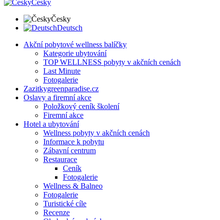
Česky
Česky
Deutsch
Akční pobytové wellness balíčky
Kategorie ubytování
TOP WELLNESS pobyty v akčních cenách
Last Minute
Fotogalerie
Zazitkygreenparadise.cz
Oslavy a firemní akce
Položkový ceník školení
Firemní akce
Hotel a ubytování
Wellness pobyty v akčních cenách
Informace k pobytu
Zábavní centrum
Restaurace
Ceník
Fotogalerie
Wellness & Balneo
Fotogalerie
Turistické cíle
Recenze