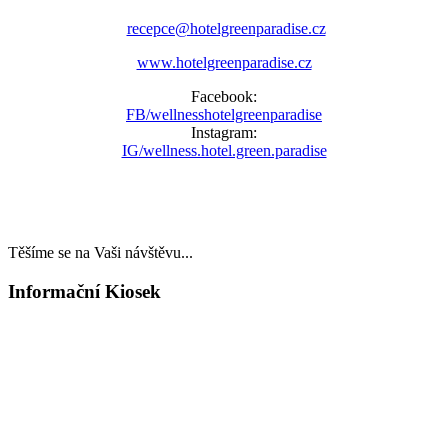
recepce@hotelgreenparadise.cz
www.hotelgreenparadise.cz
Facebook:
FB/wellnesshotelgreenparadise
Instagram:
IG/wellness.hotel.green.paradise
Těšíme se na Vaši návštěvu...
Informační Kiosek
LAST MINUTE
TOP WELLNESS POBYTY
v akčních cenách
VÁNOCE A SILVESTR