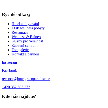
WELLNESS A RESTAURACE
DÁRKOVÉ POUKAZY
Rychlé odkazy
Hotel a ubytování
TOP wellness pobyty
Restaurace
Wellness & Balneo
Služby pro veřejnost
Zábavní centrum
Fotogalerie
Kontakt a partneři
Instagram
Facebook
recepce@hotelgreenparadise.cz
+420 352 695 272
Kde nás najdete?