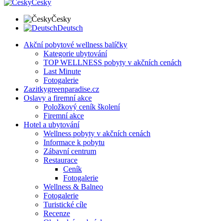
Česky
Česky
Deutsch
Akční pobytové wellness balíčky
Kategorie ubytování
TOP WELLNESS pobyty v akčních cenách
Last Minute
Fotogalerie
Zazitkygreenparadise.cz
Oslavy a firemní akce
Položkový ceník školení
Firemní akce
Hotel a ubytování
Wellness pobyty v akčních cenách
Informace k pobytu
Zábavní centrum
Restaurace
Ceník
Fotogalerie
Wellness & Balneo
Fotogalerie
Turistické cíle
Recenze