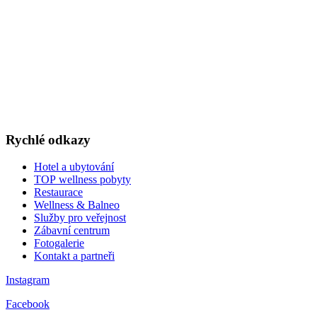
LAST MINUTE
TOP WELLNESS POBYTY
v akčních cenách
VÁNOCE A SILVESTR
WELLNESS A RESTAURACE
DÁRKOVÉ POUKAZY
Rychlé odkazy
Hotel a ubytování
TOP wellness pobyty
Restaurace
Wellness & Balneo
Služby pro veřejnost
Zábavní centrum
Fotogalerie
Kontakt a partneři
Instagram
Facebook