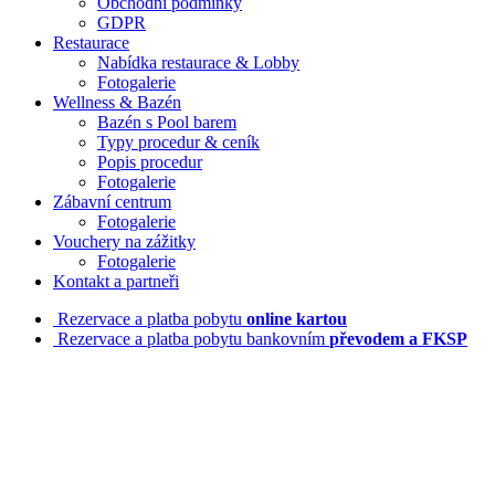
Obchodní podmínky
GDPR
Restaurace
Nabídka restaurace & Lobby
Fotogalerie
Wellness & Bazén
Bazén s Pool barem
Typy procedur & ceník
Popis procedur
Fotogalerie
Zábavní centrum
Fotogalerie
Vouchery na zážitky
Fotogalerie
Kontakt a partneři
Rezervace a platba pobytu
online kartou
Rezervace a platba pobytu bankovním
převodem a FKSP