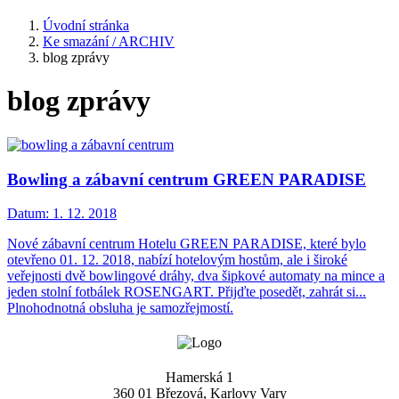
Úvodní stránka
Ke smazání / ARCHIV
blog zprávy
blog zprávy
Bowling a zábavní centrum GREEN PARADISE
Datum:
1. 12. 2018
Nové zábavní centrum Hotelu GREEN PARADISE, které bylo
otevřeno 01. 12. 2018, nabízí hotelovým hostům, ale i široké
veřejnosti dvě bowlingové dráhy, dva šipkové automaty na mince a
jeden stolní fotbálek ROSENGART. Přijďte posedět, zahrát si...
Plnohodnotná obsluha je samozřejmostí.
Hamerská 1
360 01 Březová, Karlovy Vary