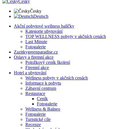
Česky
Česky
Deutsch
Akční pobytové wellness balíčky
Kategorie ubytování
TOP WELLNESS pobyty v akčních cenách
Last Minute
Fotogalerie
Zazitkygreenparadise.cz
Oslavy a firemní akce
Položkový ceník školení
Firemní akce
Hotel a ubytování
Wellness pobyty v akčních cenách
Informace k pobytu
Zábavní centrum
Restaurace
Ceník
Fotogalerie
Wellness & Balneo
Fotogalerie
Turistické cíle
Recenze