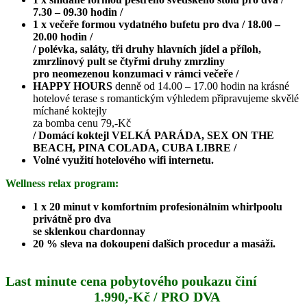
7.30 – 09.30 hodin /
1 x večeře formou vydatného bufetu pro dva / 18.00 –
20.00 hodin /
/ polévka, saláty, tři druhy hlavních jídel a příloh,
zmrzlinový pult se čtyřmi druhy zmrzliny
pro neomezenou konzumaci v rámci večeře /
HAPPY HOURS
denně od 14.00 – 17.00 hodin na krásné
hotelové terase s romantickým výhledem připravujeme skvělé
míchané koktejly
za bomba cenu 79,-Kč
/ Domácí koktejl VELKÁ PARÁDA, SEX ON THE
BEACH, PINA COLADA, CUBA LIBRE /
Volné využití hotelového wifi internetu.
Wellness relax program:
1 x 20 minut v komfortním profesionálním whirlpoolu
privátně pro dva
se sklenkou chardonnay
20 % sleva na dokoupení dalších procedur a masáží.
Last minute cena pobytového poukazu činí
1.990,-Kč / PRO DVA