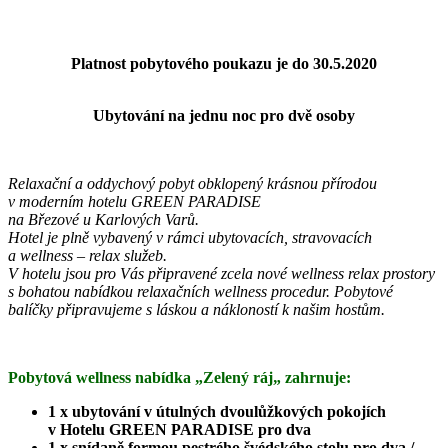
Platnost pobytového poukazu je do 30.5.2020
Ubytování na jednu noc pro dvě osoby
Relaxační a oddychový pobyt obklopený krásnou přírodou
v moderním hotelu GREEN PARADISE
na Březové u Karlových Varů.
Hotel je plně vybavený v rámci ubytovacích, stravovacích
a wellness – relax služeb.
V hotelu jsou pro Vás připravené zcela nové wellness relax prostory
s bohatou nabídkou relaxačních wellness procedur. Pobytové
balíčky připravujeme s láskou a nákloností k našim hostům.
Pobytová wellness nabídka „Zelený ráj„ zahrnuje:
1 x ubytování v útulných dvoulůžkových pokojích
v Hotelu GREEN PARADISE pro dva
1 x snídaně formou pestrého švédského stolu pro dva /