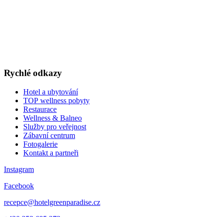
TOP WELLNESS POBYTY
v akčních cenách
VÁNOCE A SILVESTR
WELLNESS A RESTAURACE
DÁRKOVÉ POUKAZY
Rychlé odkazy
Hotel a ubytování
TOP wellness pobyty
Restaurace
Wellness & Balneo
Služby pro veřejnost
Zábavní centrum
Fotogalerie
Kontakt a partneři
Instagram
Facebook
recepce@hotelgreenparadise.cz