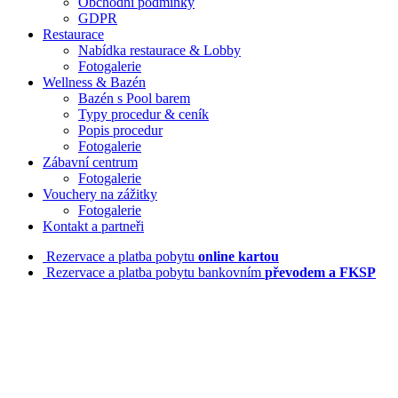
Obchodní podmínky
GDPR
Restaurace
Nabídka restaurace & Lobby
Fotogalerie
Wellness & Bazén
Bazén s Pool barem
Typy procedur & ceník
Popis procedur
Fotogalerie
Zábavní centrum
Fotogalerie
Vouchery na zážitky
Fotogalerie
Kontakt a partneři
Rezervace a platba pobytu
online kartou
Rezervace a platba pobytu bankovním
převodem a FKSP