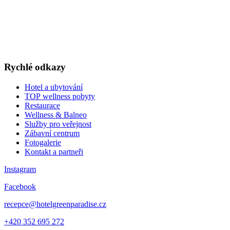
v akčních cenách
VÁNOCE A SILVESTR
WELLNESS A RESTAURACE
DÁRKOVÉ POUKAZY
Rychlé odkazy
Hotel a ubytování
TOP wellness pobyty
Restaurace
Wellness & Balneo
Služby pro veřejnost
Zábavní centrum
Fotogalerie
Kontakt a partneři
Instagram
Facebook
recepce@hotelgreenparadise.cz
+420 352 695 272