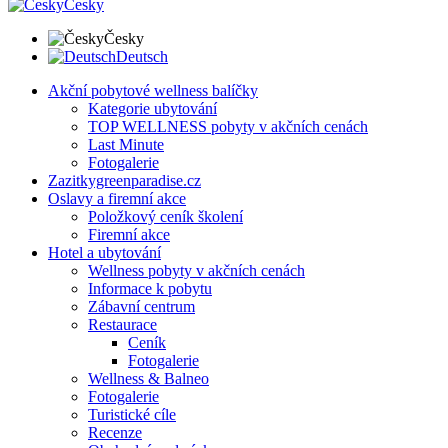
Česky
Česky
Deutsch
Akční pobytové wellness balíčky
Kategorie ubytování
TOP WELLNESS pobyty v akčních cenách
Last Minute
Fotogalerie
Zazitkygreenparadise.cz
Oslavy a firemní akce
Položkový ceník školení
Firemní akce
Hotel a ubytování
Wellness pobyty v akčních cenách
Informace k pobytu
Zábavní centrum
Restaurace
Ceník
Fotogalerie
Wellness & Balneo
Fotogalerie
Turistické cíle
Recenze