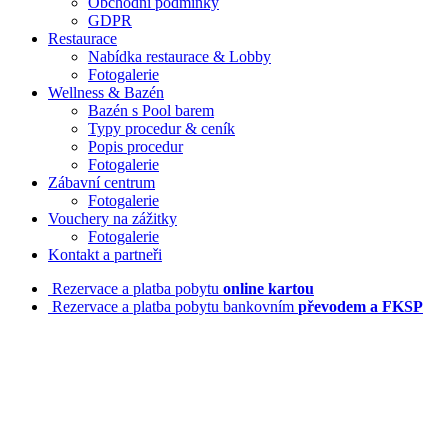
Obchodní podmínky
GDPR
Restaurace
Nabídka restaurace & Lobby
Fotogalerie
Wellness & Bazén
Bazén s Pool barem
Typy procedur & ceník
Popis procedur
Fotogalerie
Zábavní centrum
Fotogalerie
Vouchery na zážitky
Fotogalerie
Kontakt a partneři
Rezervace a platba pobytu
online kartou
Rezervace a platba pobytu bankovním
převodem a FKSP