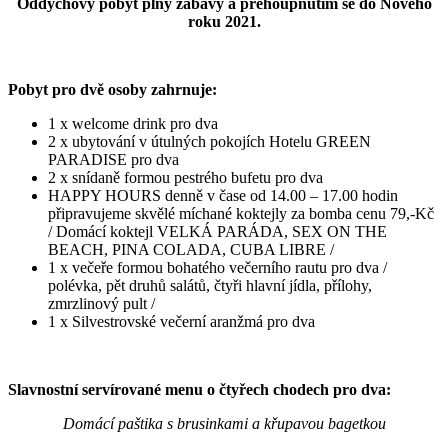
Oddychový pobyt plný zábavy a přehoupnutím se do Nového
roku 2021.
Pobyt pro dvě osoby zahrnuje:
1 x welcome drink pro dva
2 x ubytování v útulných pokojích Hotelu GREEN
PARADISE pro dva
2 x snídaně formou pestrého bufetu pro dva
HAPPY HOURS denně v čase od 14.00 – 17.00 hodin
připravujeme skvělé míchané koktejly za bomba cenu 79,-Kč
/ Domácí koktejl VELKÁ PARÁDA, SEX ON THE
BEACH, PINA COLADA, CUBA LIBRE /
1 x večeře formou bohatého večerního rautu pro dva /
polévka, pět druhů salátů, čtyři hlavní jídla, přílohy,
zmrzlinový pult /
1 x Silvestrovské večerní aranžmá pro dva
Slavnostní servírované menu o čtyřech chodech pro dva:
Domácí paštika s brusinkami a křupavou bagetkou