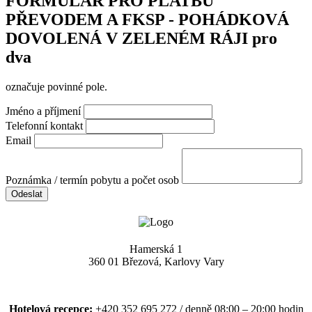
FORMULÁŘ PRO PLATBU
PŘEVODEM A FKSP - POHÁDKOVÁ
DOVOLENÁ V ZELENÉM RÁJI pro
dva
označuje povinné pole.
Jméno a příjmení
Telefonní kontakt
Email
Poznámka / termín pobytu a počet osob
Odeslat
Hamerská 1
360 01 Březová, Karlovy Vary
Hotelová recepce:
+420 352 695 272 / denně 08:00 – 20:00 hodin