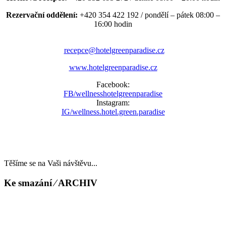
Rezervační oddělení:
+420 354 422 192 / pondělí – pátek 08:00 –
16:00 hodin
recepce@hotelgreenparadise.cz
www.hotelgreenparadise.cz
Facebook:
FB/wellnesshotelgreenparadise
Instagram:
IG/wellness.hotel.green.paradise
Těšíme se na Vaši návštěvu...
Ke smazání ⁄ ARCHIV
LAST MINUTE
TOP WELLNESS POBYTY