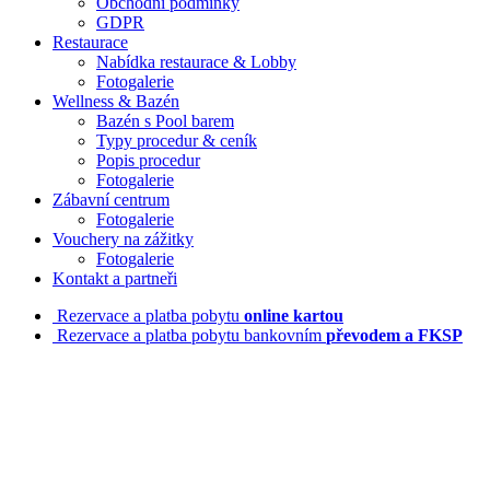
Obchodní podmínky
GDPR
Restaurace
Nabídka restaurace & Lobby
Fotogalerie
Wellness & Bazén
Bazén s Pool barem
Typy procedur & ceník
Popis procedur
Fotogalerie
Zábavní centrum
Fotogalerie
Vouchery na zážitky
Fotogalerie
Kontakt a partneři
Rezervace a platba pobytu
online kartou
Rezervace a platba pobytu bankovním
převodem a FKSP