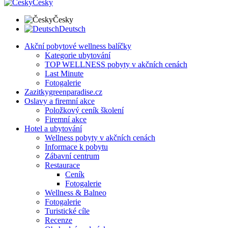
Česky
Česky
Deutsch
Akční pobytové wellness balíčky
Kategorie ubytování
TOP WELLNESS pobyty v akčních cenách
Last Minute
Fotogalerie
Zazitkygreenparadise.cz
Oslavy a firemní akce
Položkový ceník školení
Firemní akce
Hotel a ubytování
Wellness pobyty v akčních cenách
Informace k pobytu
Zábavní centrum
Restaurace
Ceník
Fotogalerie
Wellness & Balneo
Fotogalerie
Turistické cíle
Recenze