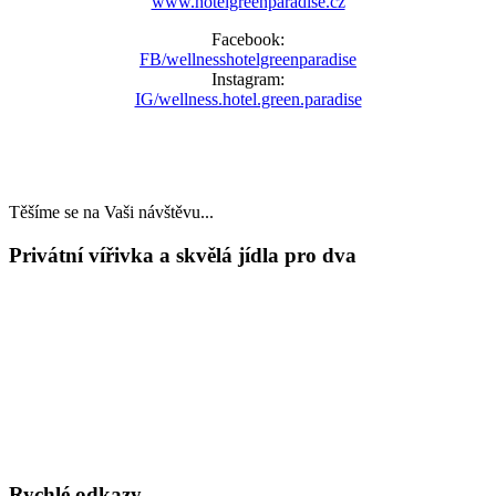
www.hotelgreenparadise.cz
Facebook:
FB/wellnesshotelgreenparadise
Instagram:
IG/wellness.hotel.green.paradise
Těšíme se na Vaši návštěvu...
Privátní vířivka a skvělá jídla pro dva
LAST MINUTE
TOP WELLNESS POBYTY
v akčních cenách
VÁNOCE A SILVESTR
WELLNESS A RESTAURACE
DÁRKOVÉ POUKAZY
Rychlé odkazy