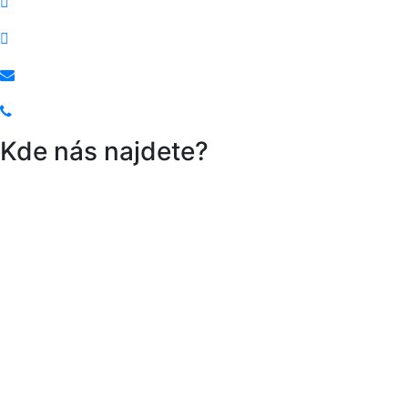
Instagram
Facebook
recepce@hotelgreenparadise.cz
+420 352 695 272
Kde nás najdete?