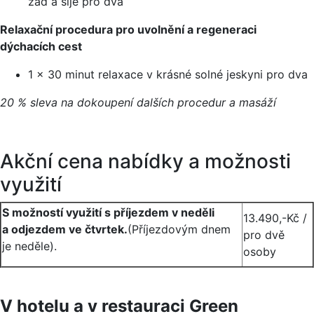
zad a šíje pro dva
Relaxační procedura pro uvolnění a regeneraci
dýchacích cest
1 x 30 minut relaxace v krásné solné jeskyni pro dva
20 % sleva na dokoupení dalších procedur a masáží
Akční cena nabídky a možnosti
využití
S možností využití s příjezdem v neděli
13.490,-Kč /
a odjezdem ve čtvrtek.
(Příjezdovým dnem
pro dvě
je neděle).
osoby
V hotelu a v restauraci Green