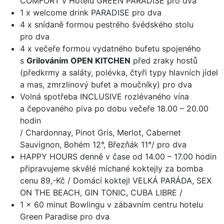
COMFORT v Hotelu GREEN PARADISE pro dva
1 x welcome drink PARADISE pro dva
4 x snídaně formou pestrého švédského stolu
pro dva
4 x večeře formou vydatného bufetu spojeného
s
Grilováním OPEN KITCHEN
před zraky hostů
(předkrmy a saláty, polévka, čtyři typy hlavních jídel
a mas, zmrzlinový bufet a moučníky) pro dva
Volná spotřeba INCLUSIVE rozlévaného vína
a čepovaného piva po dobu večeře 18.00 – 20.00
hodin
/ Chardonnay, Pinot Gris, Merlot, Cabernet
Sauvignon, Bohém 12°, Březňák 11°/ pro dva
HAPPY HOURS denně v čase od 14.00 – 17.00 hodin
připravujeme skvělé míchané koktejly za bomba
cenu 89,-Kč / Domácí koktejl VELKÁ PARÁDA, SEX
ON THE BEACH, GIN TONIC, CUBA LIBRE /
1 x 60 minut Bowlingu v zábavním centru hotelu
Green Paradise pro dva