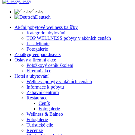
Česky
Česky
Deutsch
Akční pobytové wellness balíčky
Kategorie ubytování
TOP WELLNESS pobyty v akčních cenách
Last Minute
Fotogalerie
Zazitkygreenparadise.cz
Oslavy a firemní akce
Položkový ceník školení
Firemní akce
Hotel a ubytování
Wellness pobyty v akčních cenách
Informace k pobytu
Zábavní centrum
Restaurace
Ceník
Fotogalerie
Wellness & Balneo
Fotogalerie
Turistické cíle
Recenze