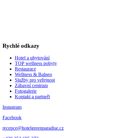
TOP WELLNESS POBYTY
v akčních cenách
VÁNOCE A SILVESTR
WELLNESS A RESTAURACE
DÁRKOVÉ POUKAZY
Rychlé odkazy
Hotel a ubytování
TOP wellness pobyty
Restaurace
Wellness & Balneo
Služby pro veřejnost
Zábavní centrum
Fotogalerie
Kontakt a partneři
Instagram
Facebook
recepce@hotelgreenparadise.cz