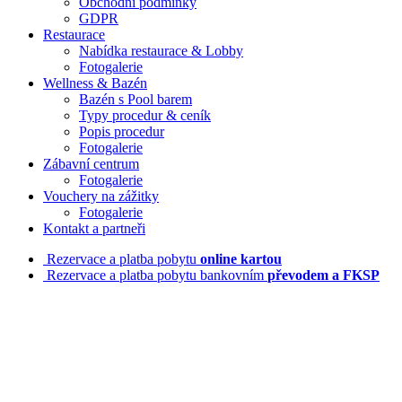
Obchodní podmínky
GDPR
Restaurace
Nabídka restaurace & Lobby
Fotogalerie
Wellness & Bazén
Bazén s Pool barem
Typy procedur & ceník
Popis procedur
Fotogalerie
Zábavní centrum
Fotogalerie
Vouchery na zážitky
Fotogalerie
Kontakt a partneři
Rezervace a platba pobytu
online kartou
Rezervace a platba pobytu bankovním
převodem a FKSP