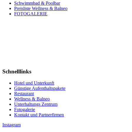
Schwimmbad & Poolbar
Preisliste Wellness & Balneo
FOTOGALERIE
Weihnachten und Silvester
AUFENTHALTS-PAKETE
zu Aktionspreisen
Last Minute
WELLNESS & SCHWIMMBAD
Schnelllinks
Hotel und Unterkunft
Günstige Aufenthaltspakete
Restaurant
Wellness & Balneo
Unterhaltungs Zentrum
Fotogalerie
Kontakt und Partnerfirmen
Instagram