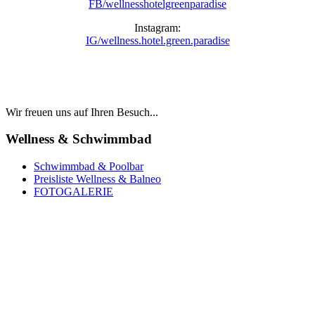
FB/wellnesshotelgreenparadise
Instagram:
IG/wellness.hotel.green.paradise
Wir freuen uns auf Ihren Besuch...
Wellness & Schwimmbad
Schwimmbad & Poolbar
Preisliste Wellness & Balneo
FOTOGALERIE
Weihnachten und Silvester
AUFENTHALTS-PAKETE
zu Aktionspreisen
Last Minute
WELLNESS & SCHWIMMBAD