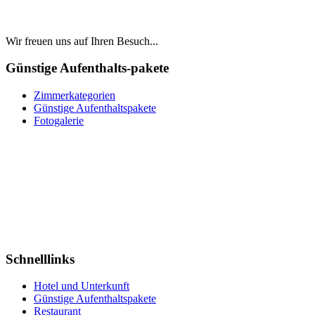
Wir freuen uns auf Ihren Besuch...
Günstige Aufenthalts-pakete
Zimmerkategorien
Günstige Aufenthaltspakete
Fotogalerie
Weihnachten und Silvester
AUFENTHALTS-PAKETE
zu Aktionspreisen
Last Minute
WELLNESS & SCHWIMMBAD
Schnelllinks
Hotel und Unterkunft
Günstige Aufenthaltspakete
Restaurant