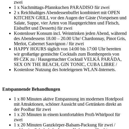
zwei
1 x Nachmittags-Pfannkuchen PARADISO für zwei
2 x Reichhaltiges Abendessenbuffet kombiniert mit OPEN
KITCHEN GRILL vor den Augen der Gäste (Vorspeisen und
Salate, Suppe, vier Arten von Hauptgerichten und Fleisch,
Eisbuffet und Desserts) für zwei
Kostenloser Konsum incl. Weintrinken jeden Abend, während
des Abendessens 18.00 – 20.00 Uhr/ Chardonnay, Pinot Gris,
Merlot, Cabernet Sauvignon / für zwei
HAPPY HOURS täglich von 14:00 bis 17:00 Uhr bereiten
wir großartige gemischte Cocktails zum Bombenpreis von
89 CZK zu / Hausgemachter Cocktail VELKÁ PARÁDA,
SEX ON THE BEACH, GIN TONIC, CUBA LIBRE /
Kostenlose Nutzung des hoteleigenen WLAN-Internets.
Entspannende Behandlungen
1 x 80 Minuten aktive Entspannung im modernen Hotelpool
mit Attraktionen, schöner Aussicht und Getränken direkt an
der Poolbar für zwei
1 x 20 Minuten in einem komfortablen Profi-Whirlpool für
zwei
1 x 20 Minuten Ganzkörper-Balsam-Packung für zwei /